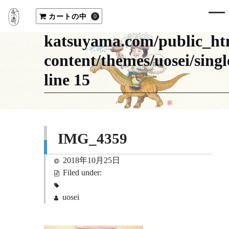
"cat_name" on null in
カートの中
/home/uosei/uosei-
0
katsuyama.com/public_ht
content/themes/uosei/sing
line
15
IMG_4359
2018年10月25日
Filed under:
uosei