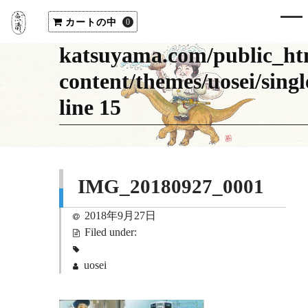
"cat_name" on null in
カートの中
/home/uosei/uosei-
0
katsuyama.com/public_ht
content/themes/uosei/sing
line
15
IMG_20180927_0001
2018年9月27日
Filed under:
uosei