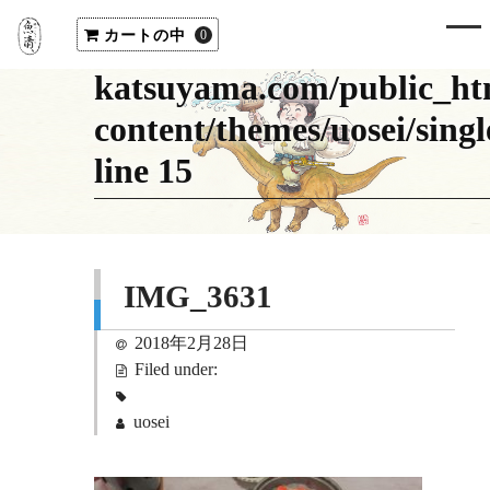
"cat_name" on null in
カートの中
/home/uosei/uosei-
0
katsuyama.com/public_ht
content/themes/uosei/sing
line
15
IMG_3631
2018年2月28日
Filed under:
uosei