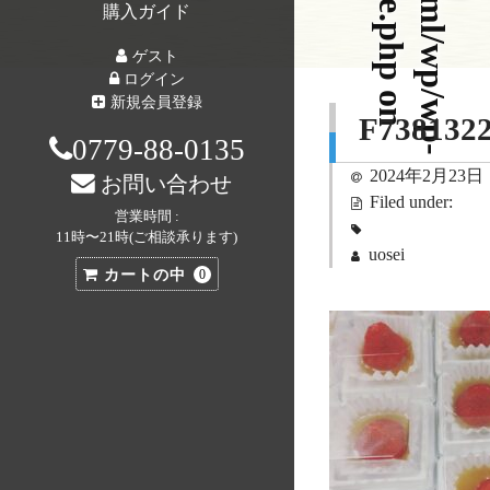
購入ガイド
ゲスト
ログイン
o
n
i
n
e
新規会員登録
F738132
0779-88-0135
2024年2月23日
お問い合わせ
Filed under:
営業時間 :
11時〜21時(ご相談承ります)
uosei
カートの中
0