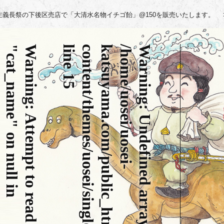
-25左義長祭の下後区売店で「大清水名物イチゴ飴」@150を販売いたします。
/
h
o
m
e
/
u
o
s
e
i
/
u
o
s
e
i
-
k
a
t
s
u
y
a
m
a
.
c
o
m
/
p
u
b
l
i
c
_
h
t
m
l
/
w
p
/
w
p
-
c
o
n
t
e
n
t
/
t
h
e
m
e
s
/
u
o
s
e
i
/
s
i
n
g
l
e
.
p
h
"
Warning
l
p
/
h
o
m
e
/
u
o
s
e
i
/
u
o
s
e
i
-
k
a
t
s
u
y
a
m
a
.
c
o
m
/
p
u
b
l
i
c
_
h
t
m
l
/
w
p
/
w
p
-
c
o
n
t
e
n
t
/
t
h
e
m
e
s
/
u
o
s
e
i
/
s
i
n
g
l
e
.
p
h
Warning
15
:
A
t
t
e
m
p
t
t
o
r
e
a
d
p
r
o
p
e
r
t
y
c
a
t
_
n
a
m
e
"
o
n
n
u
l
l
i
n
: Undefined array key 0 in