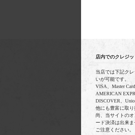
店内でのクレジッ
当店では下記クレ
いが可能です。
VISA、Master C
AMERICAN EXPRE
DISCOVER、Uni
他にも豊富に取り
尚、当サイトのオ
ード決済は出来ま
ご注意ください。