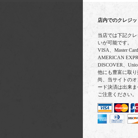
店内でのクレジッ
当店では下記クレ
いが可能です。
VISA、Master C
AMERICAN EXPRE
DISCOVER、Uni
他にも豊富に取り
尚、当サイトのオ
ード決済は出来ま
ご注意ください。