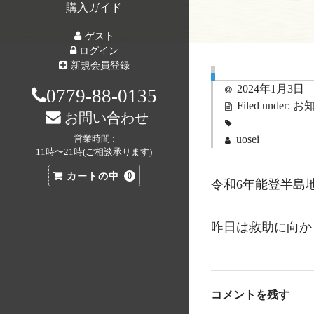
購入ガイド
ゲスト
ログイン
新規会員登録
2024年1月3日
0779-88-0135
Filed under:
お
お問い合わせ
uosei
営業時間 :
11時〜21時(ご相談承ります)
カートの中
0
令和6年能登半島
昨日は救助に向か
コメントを残す