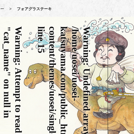
リー
>
フォアグラステーキ
/
h
o
m
e
/
u
o
s
e
i
/
u
o
s
e
i
-
k
a
t
s
u
y
a
m
a
.
c
o
m
/
p
u
b
l
i
c
_
h
t
m
l
/
w
p
/
w
p
-
c
o
n
t
e
n
t
/
t
h
e
m
e
s
/
u
o
s
e
i
/
s
i
n
g
l
e
.
p
h
"
Warning
l
p
/
h
o
m
e
/
u
o
s
e
i
/
u
o
s
e
i
-
k
a
t
s
u
y
a
m
a
.
c
o
m
/
p
u
b
l
i
c
_
h
t
m
l
/
w
p
/
w
p
-
c
o
n
t
e
n
t
/
t
h
e
m
e
s
/
u
o
s
e
i
/
s
i
n
g
l
e
.
p
h
Warning
15
:
A
t
t
e
m
p
t
t
o
r
e
a
d
p
r
o
p
e
r
t
y
c
a
t
_
n
a
m
e
"
o
n
n
u
l
l
i
n
: Undefined array key 0 in