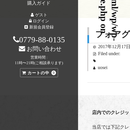
購入ガイド
ゲスト
ログイン
o
n
i
n
e
新規会員登録
フォアグ
0779-88-0135
2017年12月17
お問い合わせ
Filed under:
営業時間 :
11時〜21時(ご相談承ります)
uosei
カートの中
0
店内でのクレジッ
当店では下記クレ