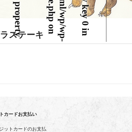
o
n
i
n
e
ラステーキ
日
トカードお支払い
ジットカードのお支払