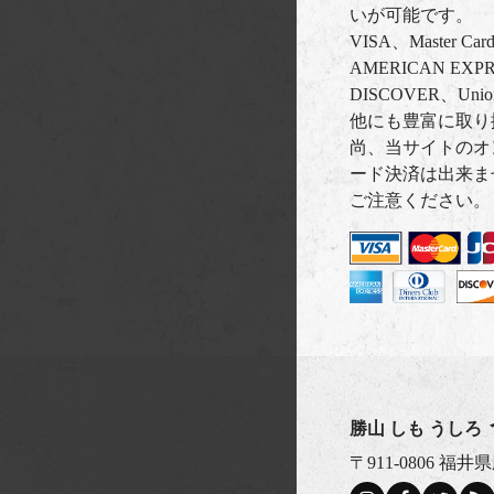
いが可能です。
VISA、Master C
AMERICAN EXPRE
DISCOVER、Uni
他にも豊富に取り
尚、当サイトのオ
ード決済は出来ま
ご注意ください。
勝山 しも うしろ
〒911-0806 