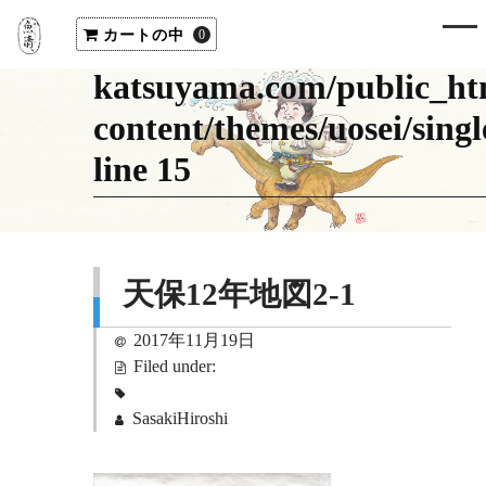
"cat_name" on null in
カートの中
/home/uosei/uosei-
0
katsuyama.com/public_ht
content/themes/uosei/sing
line
15
天保12年地図2-1
2017年11月19日
Filed under:
SasakiHiroshi